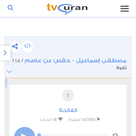
مصطفى إسماعيل - حفص عن عاصم
114
/
تلاوة
1
الفاتحة
18
147993
استماع
اعجاب