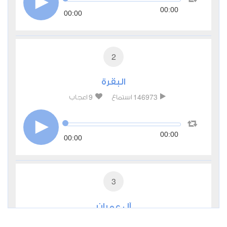
00:00
00:00
2
البقرة
9
146973
استماع
اعجاب
00:00
00:00
3
آل عمران
4
47010
استماع
اعجاب