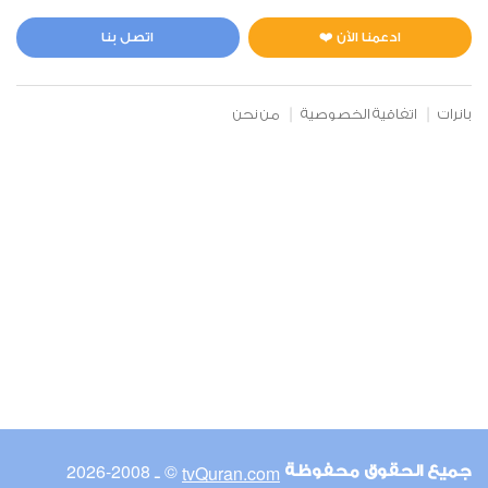
المائدة
3
36942
استماع
اعجاب
ادعمنا الآن ❤️
اتصل بنا
بانرات
اتفاقية الخصوصية
من نحن
00:00
00:00
6
الأنعام
1
26708
استماع
اعجاب
00:00
00:00
© ـ 2008-2026
tvQuran.com
جميع الحقوق محفوظة
7