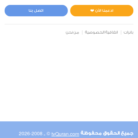
المائدة
3
36955
استماع
اعجاب
ادعمنا الآن ❤️
اتصل بنا
بانرات
اتفاقية الخصوصية
من نحن
00:00
00:00
6
الأنعام
1
26719
استماع
اعجاب
00:00
00:00
© ـ 2008-2026
tvQuran.com
جميع الحقوق محفوظة
7