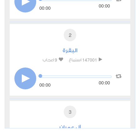
00:00
00:00
2
البقرة
9
147001
استماع
اعجاب
00:00
00:00
3
آل عمران
4
47043
استماع
اعجاب