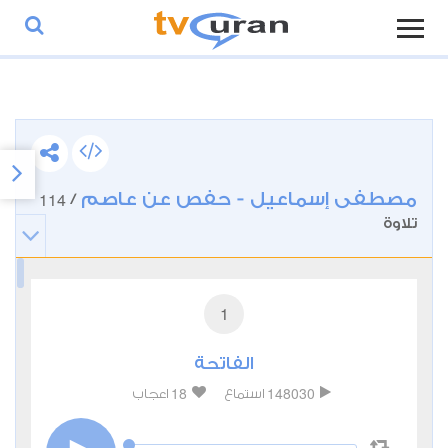
مصطفى إسماعيل - حفص عن عاصم
114
/
تلاوة
1
الفاتحة
18
148030
استماع
اعجاب