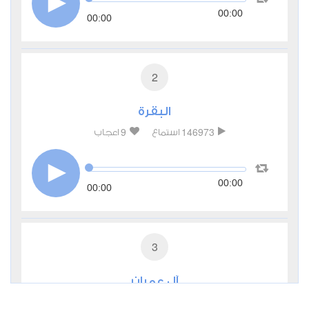
00:00
00:00
2
البقرة
9
146973
استماع
اعجاب
00:00
00:00
3
آل عمران
4
47010
استماع
اعجاب