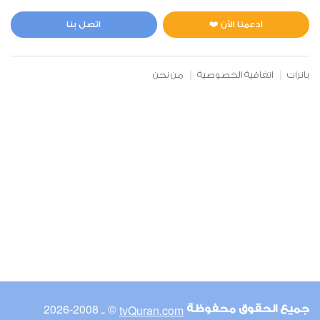
المائدة
3
36942
استماع
اعجاب
ادعمنا الآن ❤️
اتصل بنا
بانرات
اتفاقية الخصوصية
من نحن
00:00
00:00
6
الأنعام
1
26708
استماع
اعجاب
00:00
00:00
© ـ 2008-2026
tvQuran.com
جميع الحقوق محفوظة
7