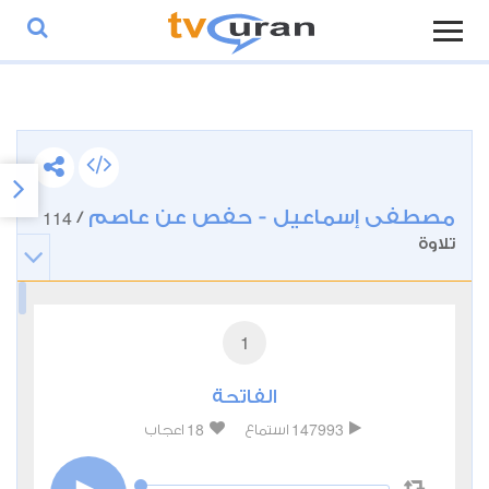
مصطفى إسماعيل - حفص عن عاصم
114
/
تلاوة
1
الفاتحة
18
147993
استماع
اعجاب