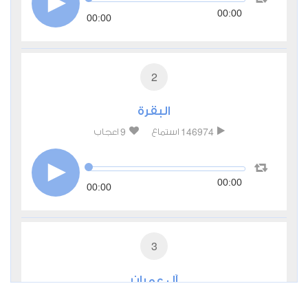
00:00
00:00
2
البقرة
9
146974
استماع
اعجاب
00:00
00:00
3
آل عمران
4
47011
استماع
اعجاب