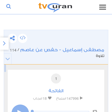
مصطفى إسماعيل - حفص عن عاصم
114
/
تلاوة
1
الفاتحة
18
147996
استماع
اعجاب