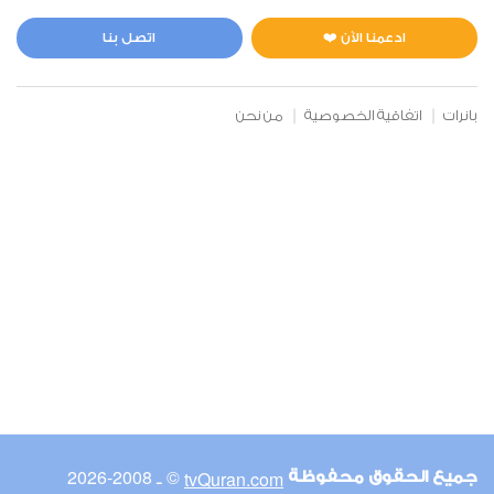
المائدة
3
36943
استماع
اعجاب
ادعمنا الآن ❤️
اتصل بنا
بانرات
اتفاقية الخصوصية
من نحن
00:00
00:00
6
الأنعام
1
26709
استماع
اعجاب
00:00
00:00
© ـ 2008-2026
tvQuran.com
جميع الحقوق محفوظة
7