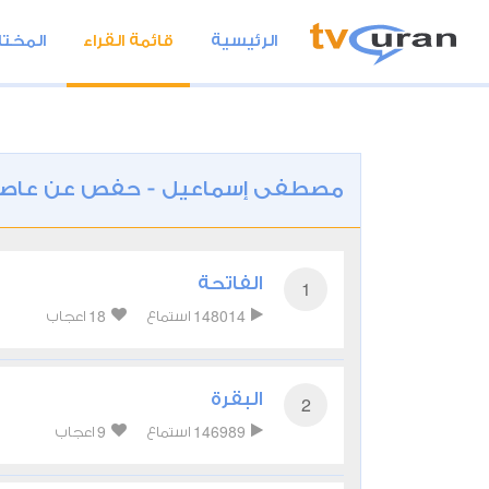
الرئيسية
قائمة القراء
المختا
مصطفى إسماعيل - حفص عن عاص
الفاتحة
1
18
148014
استماع
اعجاب
البقرة
2
9
146989
استماع
اعجاب