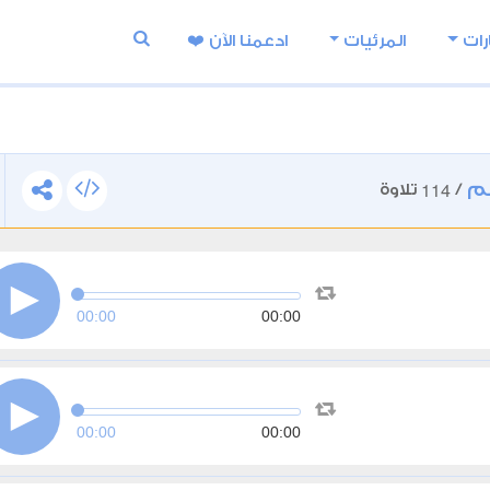
رات
المرئيات
ادعمنا اﻵن ❤️
م
114
/
تلاوة
00:00
00:00
00:00
00:00