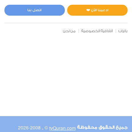
المائدة
3
36943
استماع
اعجاب
ادعمنا الآن ❤️
اتصل بنا
بانرات
اتفاقية الخصوصية
من نحن
00:00
00:00
6
الأنعام
1
26709
استماع
اعجاب
00:00
00:00
© ـ 2008-2026
tvQuran.com
جميع الحقوق محفوظة
7