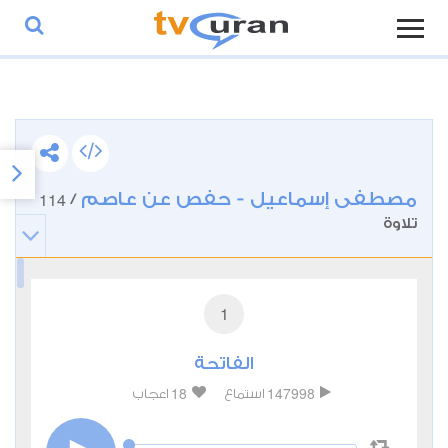
مصطفى إسماعيل - حفص عن عاصم
114
/
تلاوة
1
الفاتحة
18
147998
استماع
اعجاب