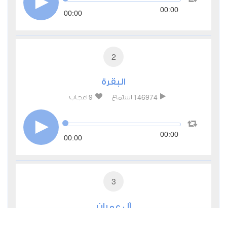
00:00
00:00
2
البقرة
9
146974
استماع
اعجاب
00:00
00:00
3
آل عمران
4
47011
استماع
اعجاب