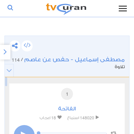
مصطفى إسماعيل - حفص عن عاصم
114
/
تلاوة
1
الفاتحة
18
148020
استماع
اعجاب