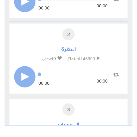
00:00
00:00
2
البقرة
9
146990
استماع
اعجاب
00:00
00:00
3
آل عمران
4
47042
استماع
اعجاب