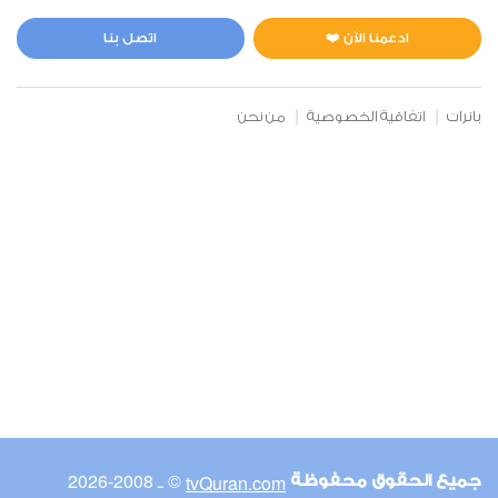
المائدة
3
36952
استماع
اعجاب
ادعمنا الآن ❤️
اتصل بنا
بانرات
اتفاقية الخصوصية
من نحن
00:00
00:00
6
الأنعام
1
26717
استماع
اعجاب
00:00
00:00
© ـ 2008-2026
tvQuran.com
جميع الحقوق محفوظة
7