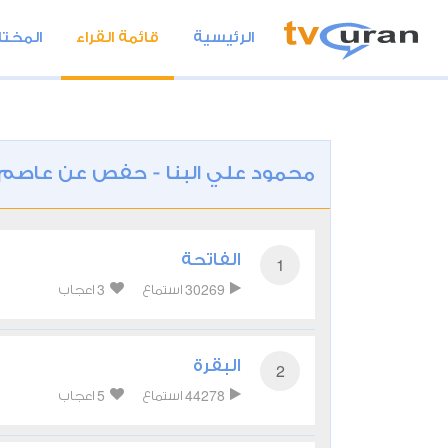
الرئيسية
قائمة القراء
المختا
محمود علي البنا - حفص عن عاصم
الفاتحة
1
3
30269
استماع
اعجاب
البقرة
2
5
44278
استماع
اعجاب