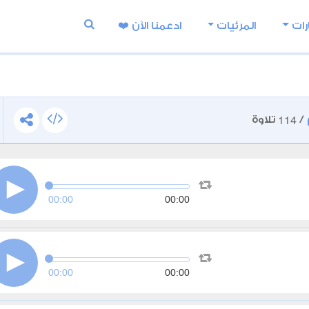
رات
المرئيات
ادعمنا اﻵن ❤️
114
/
تلاوة
00:00
00:00
00:00
00:00