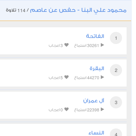
محمود علي البنا - حفص عن عاصم
114
/
تلاوة
الفاتحة
1
3
30261
استماع
اعجاب
البقرة
2
5
44270
استماع
اعجاب
آل عمران
3
0
22398
استماع
اعجاب
النساء
4