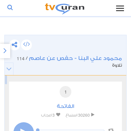
محمود علي البنا - حفص عن عاصم
114
/
تلاوة
1
الفاتحة
3
30260
استماع
اعجاب