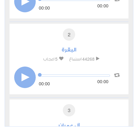
00:00
00:00
2
البقرة
5
44268
استماع
اعجاب
00:00
00:00
3
آل عمران
0
22396
استماع
اعجاب