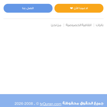
المائدة
1
16151
استماع
اعجاب
ادعمنا الآن ❤️
اتصل بنا
بانرات
اتفاقية الخصوصية
من نحن
00:00
00:00
6
الأنعام
0
14400
استماع
اعجاب
00:00
00:00
© ـ 2008-2026
tvQuran.com
جميع الحقوق محفوظة
7