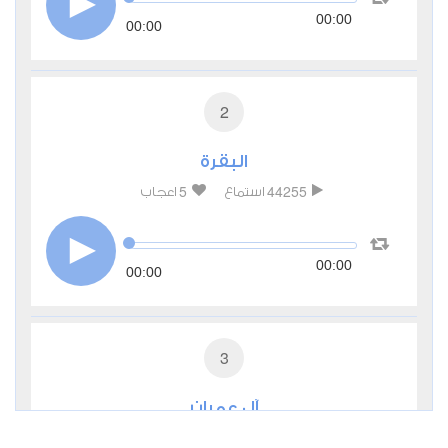
00:00
00:00
2
البقرة
5
44255
استماع
اعجاب
00:00
00:00
3
آل عمران
0
22379
استماع
اعجاب