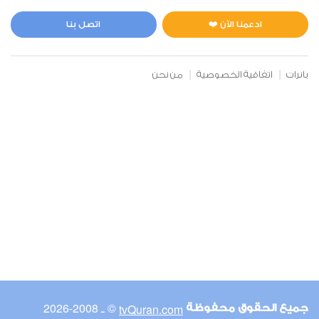
المائدة
1
16145
استماع
اعجاب
ادعمنا الآن ❤️
اتصل بنا
بانرات
اتفاقية الخصوصية
من نحن
00:00
00:00
6
الأنعام
0
14394
استماع
اعجاب
00:00
00:00
© ـ 2008-2026
tvQuran.com
جميع الحقوق محفوظة
7