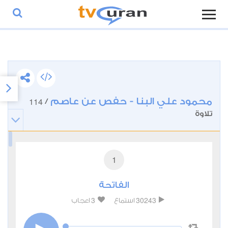
محمود علي البنا - حفص عن عاصم
114
/
تلاوة
1
الفاتحة
3
30243
استماع
اعجاب