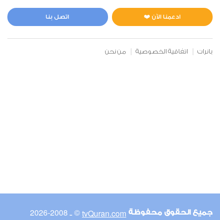
المائدة
0
5152
استماع
اعجاب
ادعمنا الآن ❤️
اتصل بنا
بانرات
اتفاقية الخصوصية
من نحن
00:00
00:00
6
الأنعام
0
5146
استماع
اعجاب
00:00
00:00
© ـ 2008-2026
tvQuran.com
جميع الحقوق محفوظة
7