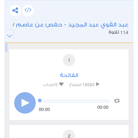
عبد القوي عبد المجيد - حفص عن عاصم
/
114
تلاوة
1
الفاتحة
5
19583
استماع
اعجاب
00:00
00:00
2