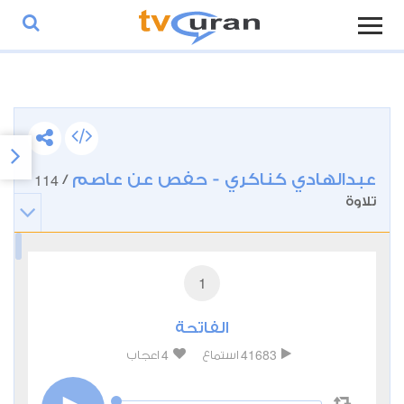
عبدالهادي كناكري - حفص عن عاصم
114
/
تلاوة
1
الفاتحة
4
41683
استماع
اعجاب