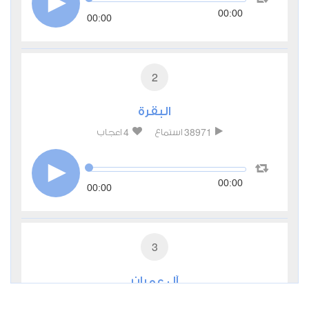
00:00
00:00
2
البقرة
4
38971
استماع
اعجاب
00:00
00:00
3
آل عمران
1
13650
استماع
اعجاب