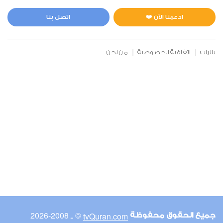
المائدة
0
9113
استماع
اعجاب
ادعمنا الآن ❤️
اتصل بنا
بانرات
اتفاقية الخصوصية
من نحن
00:00
00:00
6
الأنعام
0
8337
استماع
اعجاب
00:00
00:00
© ـ 2008-2026
tvQuran.com
جميع الحقوق محفوظة
7