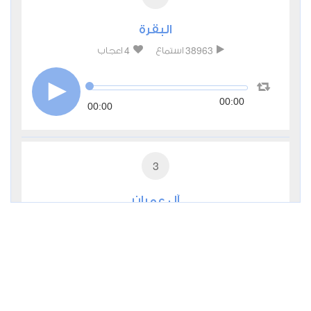
البقرة
4
38963
استماع
اعجاب
00:00
00:00
3
آل عمران
1
13636
استماع
اعجاب
00:00
00:00