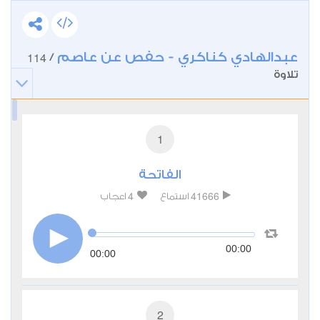
عبدالهادي كناكري - حفص عن عاصم
114
/
تلاوة
1
الفاتحة
4
41666
استماع
اعجاب
00:00
00:00
2