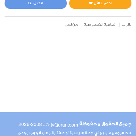
3
47290
استماع
اعجاب
ادعمنا الآن ❤️
اتصل بنا
بانرات
اتفاقية الخصوصية
من نحن
00:00
00:00
6
الأنعام
2
47297
استماع
اعجاب
00:00
00:00
© ـ 2008-2026
tvQuran.com
جميع الحقوق محفوظة
7
هذا الموقع لا يتبع أي جهة سياسية أو طائفية معينة و إنما موقع