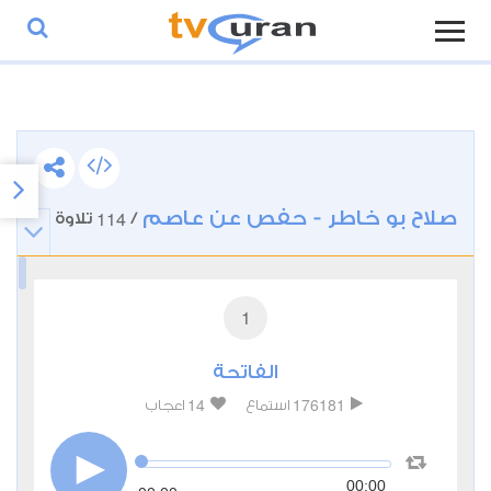
صلاح بو خاطر - حفص عن عاصم
114
/
تلاوة
1
الفاتحة
14
176181
استماع
اعجاب
00:00