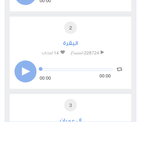
00:00
2
البقرة
14
228724
استماع
اعجاب
00:00
00:00
3
آل عمران
3
84320
استماع
اعجاب