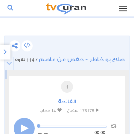
صلاح بو خاطر - حفص عن عاصم
114
/
تلاوة
1
الفاتحة
14
176178
استماع
اعجاب
00:00