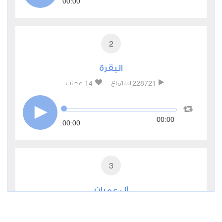
00:00
2
البقرة
14
228721
استماع
اعجاب
00:00
00:00
3
آل عمران
3
84319
استماع
اعجاب