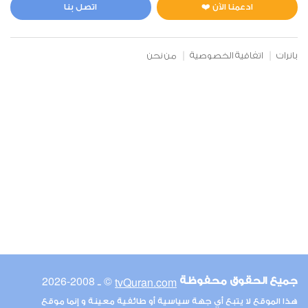
3
47286
استماع
اعجاب
ادعمنا الآن ❤️
اتصل بنا
بانرات
اتفاقية الخصوصية
من نحن
00:00
00:00
6
الأنعام
2
47297
استماع
اعجاب
00:00
00:00
© ـ 2008-2026
tvQuran.com
جميع الحقوق محفوظة
7
هذا الموقع لا يتبع أي جهة سياسية أو طائفية معينة و إنما موقع