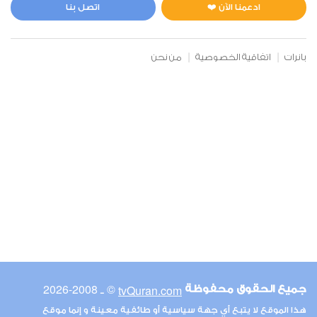
3
47286
استماع
اعجاب
ادعمنا الآن ❤️
اتصل بنا
بانرات
اتفاقية الخصوصية
من نحن
00:00
00:00
6
الأنعام
2
47297
استماع
اعجاب
00:00
00:00
© ـ 2008-2026
tvQuran.com
جميع الحقوق محفوظة
7
هذا الموقع لا يتبع أي جهة سياسية أو طائفية معينة و إنما موقع