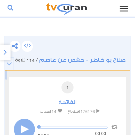
صلاح بو خاطر - حفص عن عاصم
114
/
تلاوة
1
الفاتحة
14
176176
استماع
اعجاب
00:00