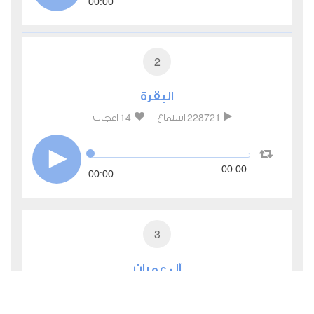
00:00
2
البقرة
14
228721
استماع
اعجاب
00:00
00:00
3
آل عمران
3
84319
استماع
اعجاب