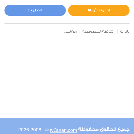
التكوير
1
17286
استماع
اعجاب
ادعمنا الآن ❤️
اتصل بنا
بانرات
اتفاقية الخصوصية
من نحن
00:00
00:00
82
الانفطار
1
17235
استماع
اعجاب
00:00
00:00
© ـ 2008-2026
tvQuran.com
جميع الحقوق محفوظة
83