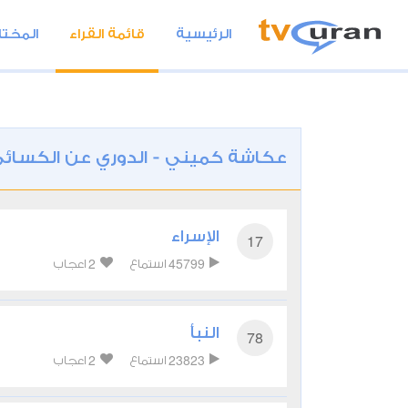
الرئيسية
قائمة القراء
المختا
عكاشة كميني - الدوري عن الكسائ
الإسراء
17
2
45799
استماع
اعجاب
النبأ
78
2
23823
استماع
اعجاب