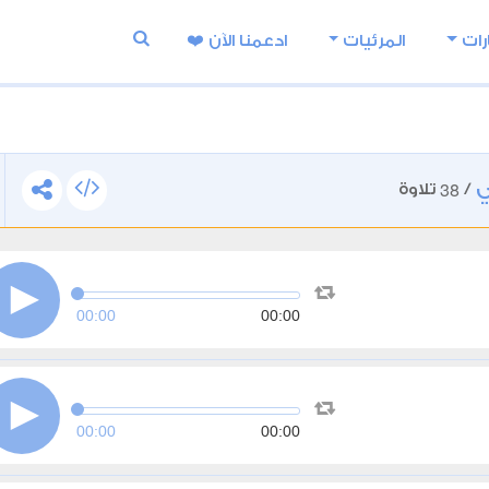
رات
المرئيات
ادعمنا اﻵن ❤️
ي
38
/
تلاوة
00:00
00:00
00:00
00:00