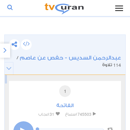
عبدالرحمن السديس - حفص عن عاصم
/
114
تلاوة
1
الفاتحة
31
745503
استماع
اعجاب