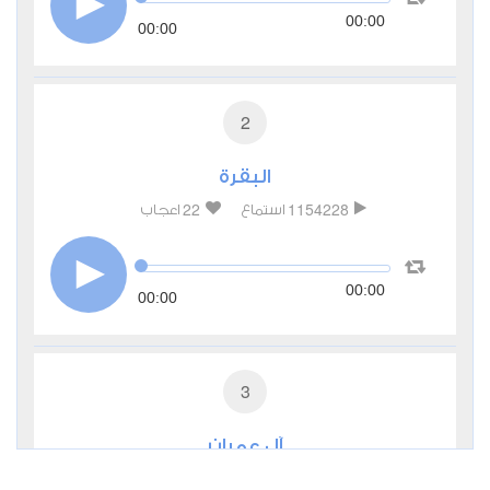
00:00
00:00
2
البقرة
22
1154228
استماع
اعجاب
00:00
00:00
3
آل عمران
7
293525
استماع
اعجاب