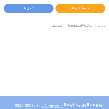
المائدة
3
144017
استماع
اعجاب
ادعمنا الآن ❤️
اتصل بنا
بانرات
اتفاقية الخصوصية
من نحن
00:00
00:00
6
الأنعام
3
142657
استماع
اعجاب
00:00
00:00
© ـ 2008-2026
tvQuran.com
جميع الحقوق محفوظة
7