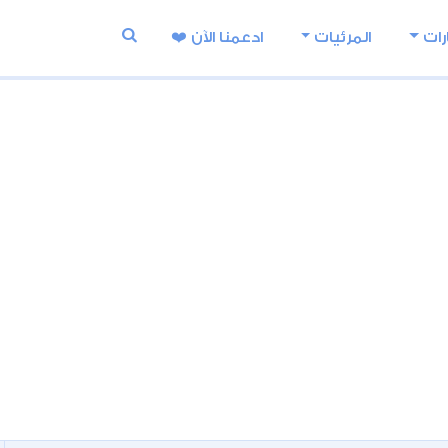
رات
المرئيات
ادعمنا اﻵن ❤️