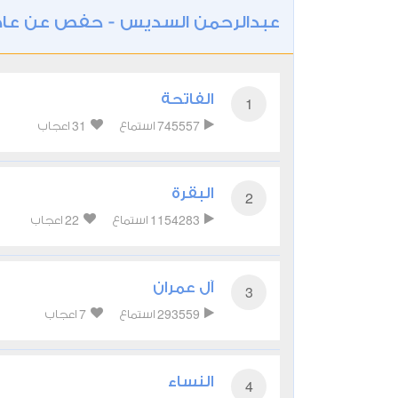
عبدالرحمن السديس - حفص عن عا
الفاتحة
1
31
745557
استماع
اعجاب
البقرة
2
22
1154283
استماع
اعجاب
آل عمران
3
7
293559
استماع
اعجاب
النساء
4