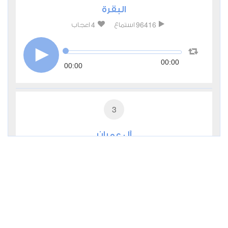
البقرة
4
96416
استماع
اعجاب
00:00
00:00
3
آل عمران
0
43108
استماع
اعجاب
00:00
00:00