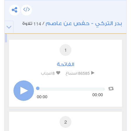
بدر التركي - حفص عن عاصم
114
/
تلاوة
1
الفاتحة
8
86585
استماع
اعجاب
00:00
00:00
2