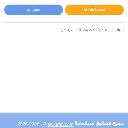
الحج
0
4663
استماع
اعجاب
ادعمنا الآن ❤️
اتصل بنا
بانرات
اتفاقية الخصوصية
من نحن
00:00
00:00
32
السجدة
0
3872
استماع
اعجاب
00:00
00:00
© ـ 2008-2026
tvQuran.com
جميع الحقوق محفوظة
42