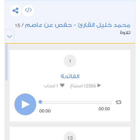
محمد خليل القارئ - حفص عن عاصم
15
/
تلاوة
1
الفاتحة
1
12366
استماع
اعجاب
00:00
00:00
13