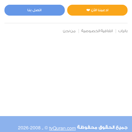
الحج
0
4649
استماع
اعجاب
ادعمنا الآن ❤️
اتصل بنا
بانرات
اتفاقية الخصوصية
من نحن
00:00
00:00
32
السجدة
0
3868
استماع
اعجاب
00:00
00:00
© ـ 2008-2026
tvQuran.com
جميع الحقوق محفوظة
42