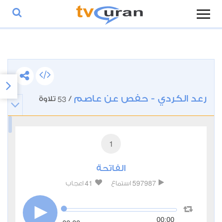
رعد الكردي - حفص عن عاصم
53
/
تلاوة
1
الفاتحة
41
597987
استماع
اعجاب
00:00