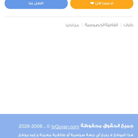
4
181779
استماع
اعجاب
ادعمنا الآن ❤️
اتصل بنا
بانرات
اتفاقية الخصوصية
من نحن
00:00
00:00
30
الروم
6
175578
استماع
اعجاب
00:00
00:00
© ـ 2008-2026
tvQuran.com
جميع الحقوق محفوظة
31
هذا الموقع لا يتبع أي جهة سياسية أو طائفية معينة و إنما موقع