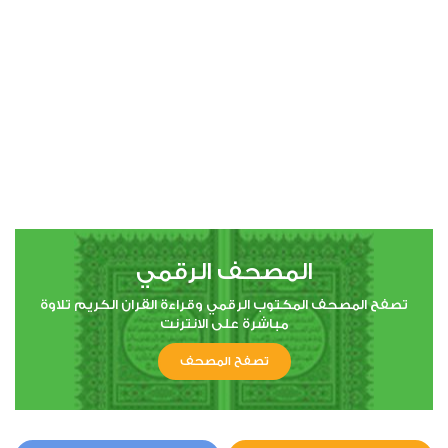
00:00
00:00
23
المؤمنون
11
297556
استماع
اعجاب
المصحف الرقمي
00:00
00:00
تصفح المصحف المكتوب الرقمي وقراءة القران الكريم تلاوة
مباشرة على الانترنت
تصفح المصحف
29
العنكبوت