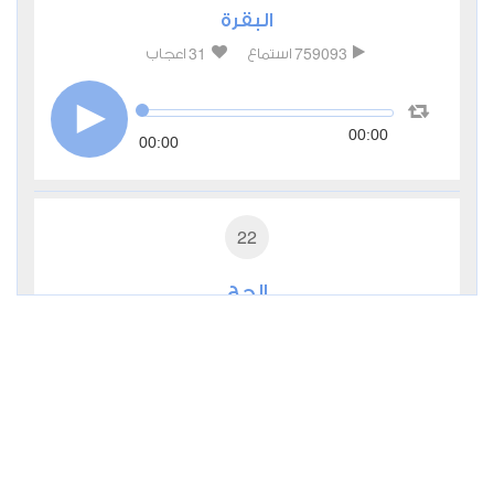
البقرة
31
759093
استماع
اعجاب
00:00
00:00
22
الحج
13
226432
استماع
اعجاب
00:00
00:00