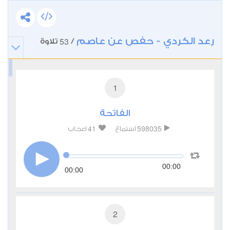
رعد الكردي - حفص عن عاصم
53
/
تلاوة
1
الفاتحة
41
598035
استماع
اعجاب
00:00
00:00
2