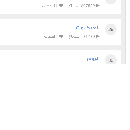
11
297562
استماع
اعجاب
العنكبوت
29
4
181789
استماع
اعجاب
الروم
30
6
175594
استماع
اعجاب
لقمان
31
4
131801
استماع
اعجاب
السجدة
32
8
121006
استماع
اعجاب