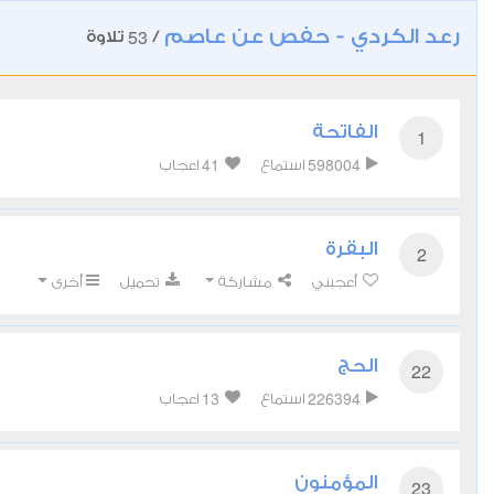
رعد الكردي - حفص عن عاصم
53
/
تلاوة
الفاتحة
1
41
598004
استماع
اعجاب
البقرة
2
أعجبني
مشاركة
تحميل
أخرى
الحج
22
13
226394
استماع
اعجاب
المؤمنون
23