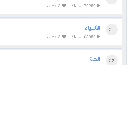
3
76259
استماع
اعجاب
الأنبياء
21
3
63056
استماع
اعجاب
الحج
22
0
60660
استماع
اعجاب
المؤمنون
23
1
48807
استماع
اعجاب
النور
24
2
56083
استماع
اعجاب