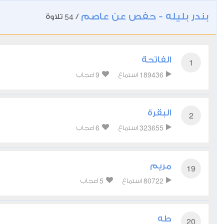
بندر بليله - حفص عن عاصم
54
/
تلاوة
الفاتحة
1
9
189436
استماع
اعجاب
البقرة
2
6
323655
استماع
اعجاب
مريم
19
5
80722
استماع
اعجاب
طه
20