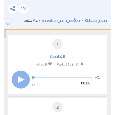
بندر بليله - حفص عن عاصم
54
/
تلاوة
1
الفاتحة
9
189481
استماع
اعجاب
00:00
00:00
2