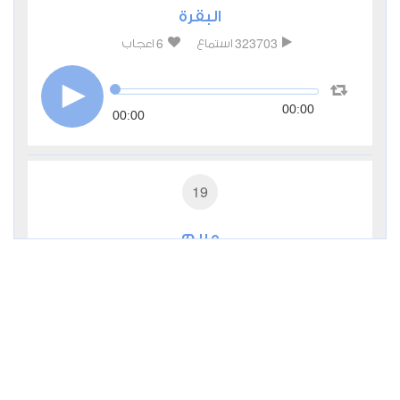
البقرة
6
323703
استماع
اعجاب
00:00
00:00
19
مريم
5
80764
استماع
اعجاب
00:00
00:00