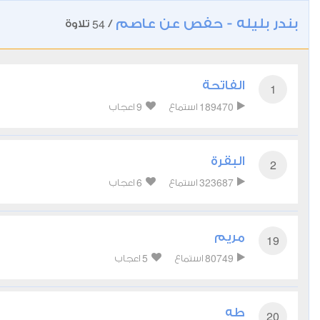
بندر بليله - حفص عن عاصم
54
/
تلاوة
الفاتحة
1
9
189470
استماع
اعجاب
البقرة
2
6
323687
استماع
اعجاب
مريم
19
5
80749
استماع
اعجاب
طه
20