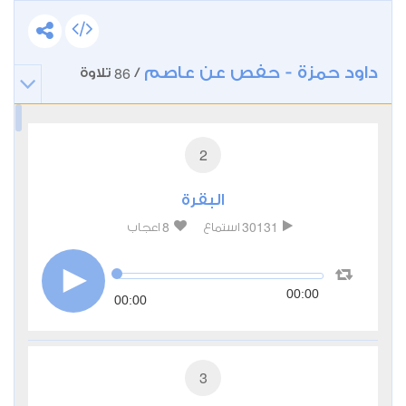
داود حمزة - حفص عن عاصم
86
/
تلاوة
2
البقرة
8
30131
استماع
اعجاب
00:00
00:00
3