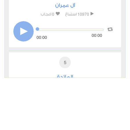
آل عمران
0
10970
استماع
اعجاب
00:00
00:00
5
المائدة
0
7425
استماع
اعجاب
00:00
00:00