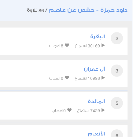
داود حمزة - حفص عن عاصم
86
/
تلاوة
البقرة
2
8
30169
استماع
اعجاب
آل عمران
3
0
10998
استماع
اعجاب
المائدة
5
0
7429
استماع
اعجاب
الأنعام
6