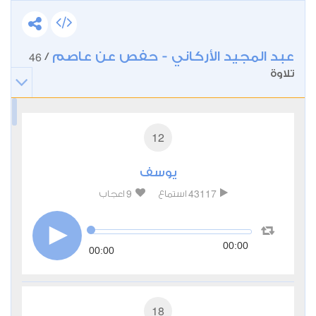
عبد المجيد الأركاني - حفص عن عاصم
46
/
تلاوة
12
يوسف
9
43117
استماع
اعجاب
00:00
00:00
18