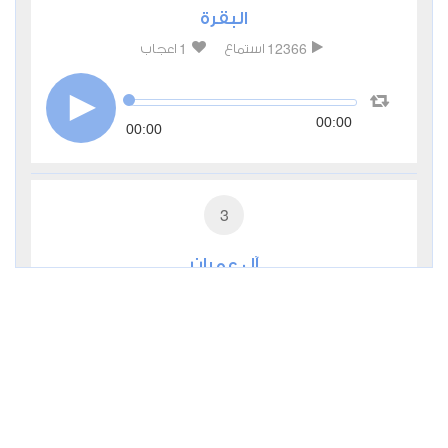
البقرة
1
12366
استماع
اعجاب
00:00
00:00
3
آل عمران
2
6087
استماع
اعجاب
00:00
00:00