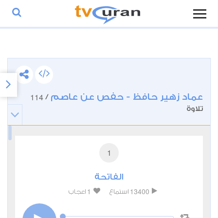
عماد زهير حافظ - حفص عن عاصم
114
/
تلاوة
1
الفاتحة
1
13400
استماع
اعجاب