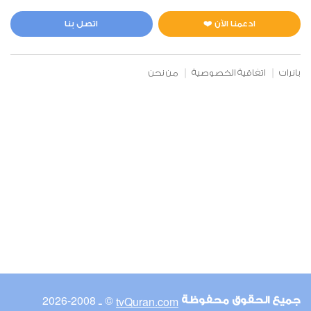
المائدة
0
4196
استماع
اعجاب
ادعمنا الآن ❤️
اتصل بنا
بانرات
اتفاقية الخصوصية
من نحن
00:00
00:00
6
الأنعام
0
4129
استماع
اعجاب
00:00
00:00
© ـ 2008-2026
tvQuran.com
جميع الحقوق محفوظة
7