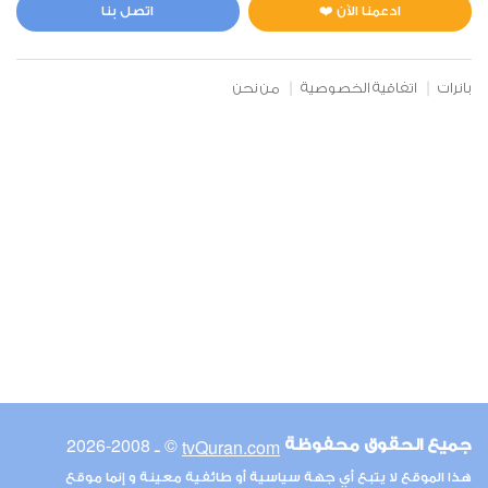
0
8749
استماع
اعجاب
ادعمنا الآن ❤️
اتصل بنا
بانرات
اتفاقية الخصوصية
من نحن
00:00
00:00
6
الأنعام
0
7001
استماع
اعجاب
00:00
00:00
© ـ 2008-2026
tvQuran.com
جميع الحقوق محفوظة
7
هذا الموقع لا يتبع أي جهة سياسية أو طائفية معينة و إنما موقع