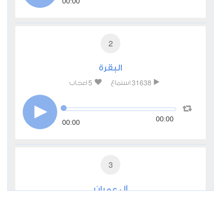
00:00
2
البقرة
5
31638
استماع
اعجاب
00:00
00:00
3
آل عمران
1
10966
استماع
اعجاب