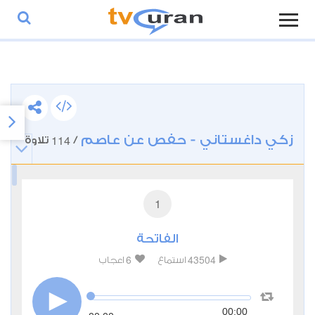
زكي داغستاني - حفص عن عاصم
114
/
تلاوة
1
الفاتحة
6
43504
استماع
اعجاب
00:00