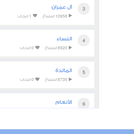
آل عمران
3
1
10958
استماع
اعجاب
النساء
4
0
8920
استماع
اعجاب
المائدة
5
0
8735
استماع
اعجاب
الأنعام
6
0
6994
استماع
اعجاب