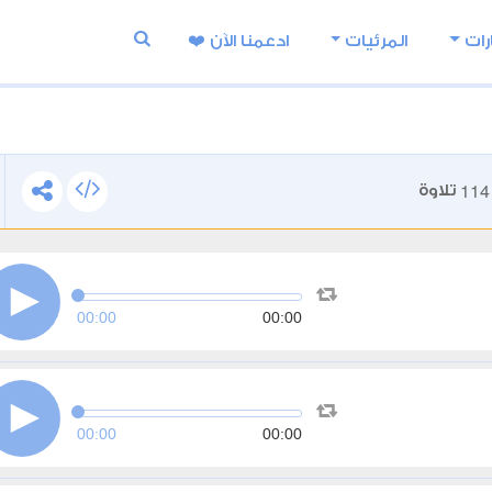
رات
المرئيات
ادعمنا اﻵن ❤️
114
تلاوة
00:00
00:00
00:00
00:00