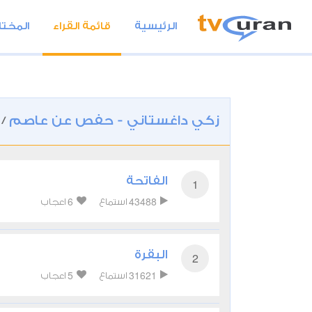
الرئيسية
قائمة القراء
المختا
زكي داغستاني - حفص عن عاصم
/
الفاتحة
1
6
43488
استماع
اعجاب
البقرة
2
5
31621
استماع
اعجاب