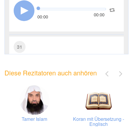
00:00
00:00
31
Luqmān (Luqman)
Diese Rezitatoren auch anhören
9095
Hören
1
Gefällt mir
00:00
00:00
Tamer Islam
Koran mit Übersetzung -
Englisch
32