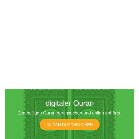
as-Sadschda (Die Anbetung)
8008
Hören
1
Gefällt mir
00:00
00:00
36
Yā-Sīn (Ya-Sin)
8322
Hören
1
Gefällt mir
digitaler Quran
Den heiligen Quran durchsuchen und onlien anhören
00:00
00:00
QURAN DURCHSUCHEN