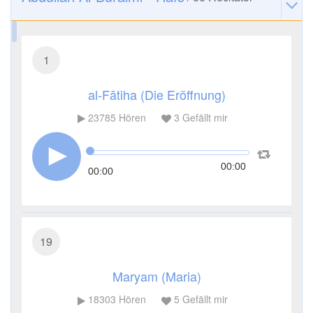
1
al-Fātiha (Die Eröffnung)
23785
Hören
3
Gefällt mir
00:00
00:00
19
Maryam (Maria)
18303
Hören
5
Gefällt mir