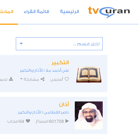
الرئيسية
قائمة القراء
المختا
التكبير
علي أحمد ملا
الأذان والتكبير
/
أعجبني
مشاركة
تحمي
أذان
ناصر القطامي
الأذان والتكبير
/
64
601708
استماع
اعجاب