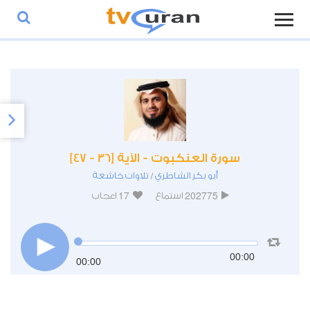
سورة العنكبوت - الآية [36 - 47]
أبو بكر الشاطري
تلاوات خاشعة
/
17
202775
استماع
اعجاب
00:00
00:00