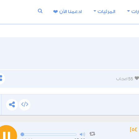
رات
المرئيات
ادعمنا اﻵن ❤️
55
اعجاب