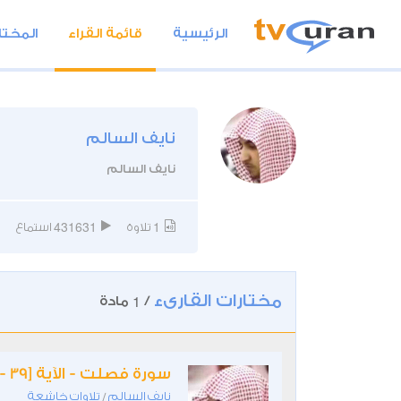
الرئيسية
قائمة القراء
المختا
نايف السالم
نايف السالم
431631
1
تلاوة
استماع
مختارات القارىء
1
/
مادة
سورة فصلت - الآية [39 - 54]
نايف السالم
تلاوات خاشعة
/