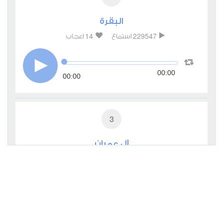
البقرة
14
229547
استماع
اعجاب
00:00
00:00
3
آل عمران
1
119499
استماع
اعجاب
00:00
00:00