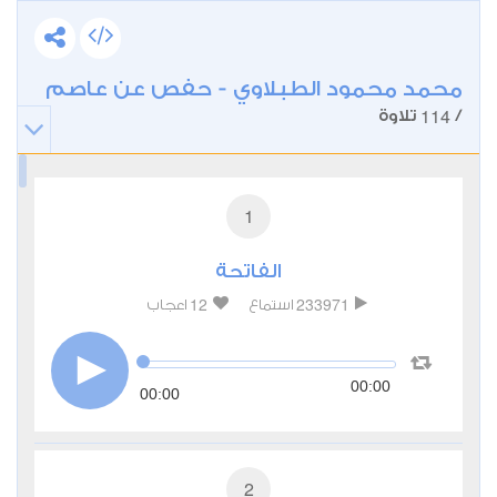
محمد محمود الطبلاوي - حفص عن عاصم
114
/
تلاوة
1
الفاتحة
12
233971
استماع
اعجاب
00:00
00:00
2