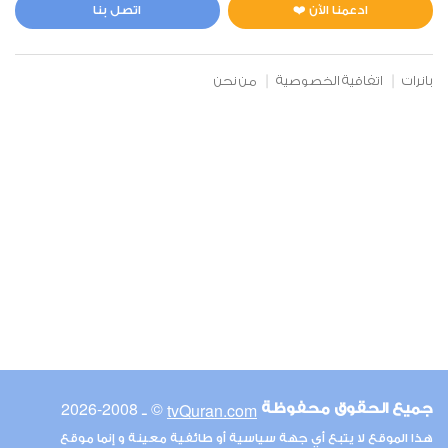
1
49858
استماع
اعجاب
ادعمنا الآن ❤️
اتصل بنا
بانرات
اتفاقية الخصوصية
من نحن
00:00
00:00
6
الأنعام
0
48143
استماع
اعجاب
00:00
00:00
© ـ 2008-2026
tvQuran.com
جميع الحقوق محفوظة
7
هذا الموقع لا يتبع أي جهة سياسية أو طائفية معينة و إنما موقع