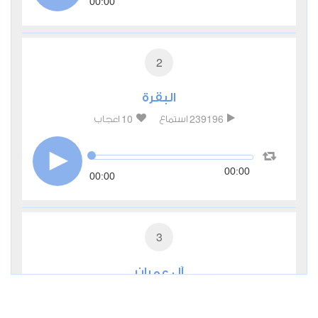
00:00
2
البقرة
10
239196
استماع
اعجاب
00:00
00:00
3
آل عمران
2
88283
استماع
اعجاب