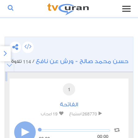
حسن محمد صالح - ورش عن نافع
114
/
تلاوة
1
الفاتحة
19
268770
استماع
اعجاب
00:00