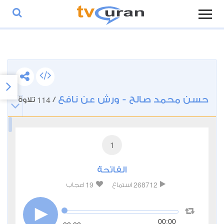
حسن محمد صالح - ورش عن نافع
114
/
تلاوة
1
الفاتحة
19
268712
استماع
اعجاب
00:00