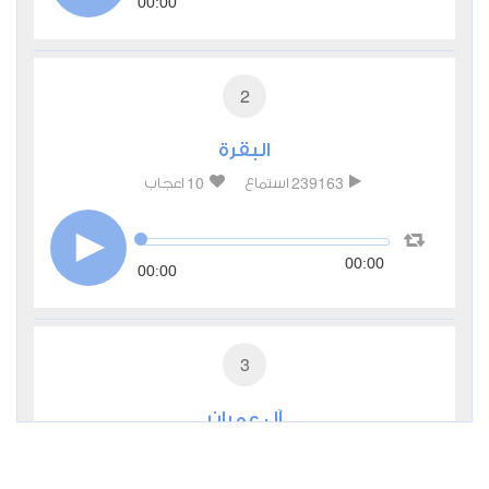
00:00
2
البقرة
10
239163
استماع
اعجاب
00:00
00:00
3
آل عمران
2
88259
استماع
اعجاب