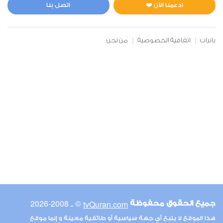
1
49842
استماع
اعجاب
ادعمنا الآن ❤️
اتصل بنا
بانرات
اتفاقية الخصوصية
من نحن
00:00
00:00
6
الأنعام
0
48130
استماع
اعجاب
00:00
00:00
© ـ 2008-2026
tvQuran.com
جميع الحقوق محفوظة
7
هذا الموقع لا يتبع أي جهة سياسية أو طائفية معينة و إنما موقع