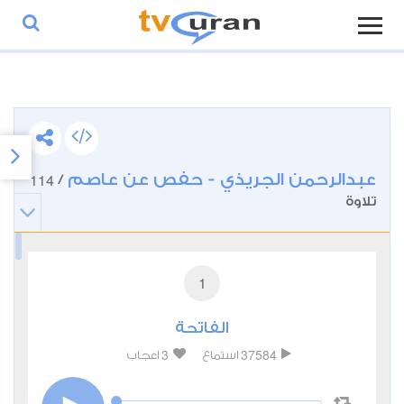
عبدالرحمن الجريذي - حفص عن عاصم
114
/
تلاوة
1
الفاتحة
3
37584
استماع
اعجاب