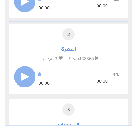
00:00
00:00
2
البقرة
3
38365
استماع
اعجاب
00:00
00:00
3
آل عمران
0
19638
استماع
اعجاب