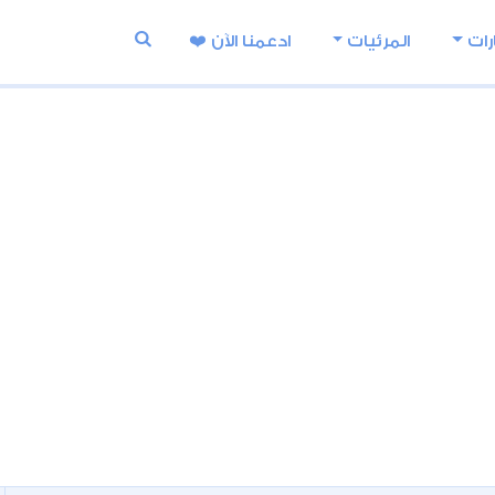
رات
المرئيات
ادعمنا اﻵن ❤️