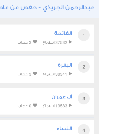
عبدالرحمن الجريذي - حفص عن عا
الفاتحة
1
3
37532
استماع
اعجاب
البقرة
2
3
38341
استماع
اعجاب
آل عمران
3
0
19583
استماع
اعجاب
النساء
4