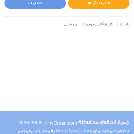
0
12184
استماع
اعجاب
ادعمنا الآن ❤️
اتصل بنا
بانرات
اتفاقية الخصوصية
من نحن
00:00
00:00
32
السجدة
1
10568
استماع
اعجاب
00:00
00:00
© ـ 2008-2026
tvQuran.com
جميع الحقوق محفوظة
48
هذا الموقع لا يتبع أي جهة سياسية أو طائفية معينة و إنما موقع