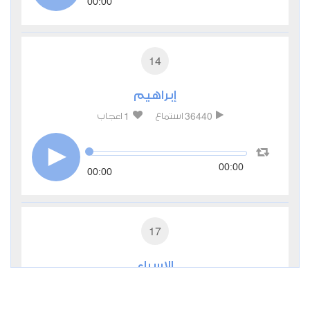
00:00
14
إبراهيم
1
36440
استماع
اعجاب
00:00
00:00
17
الإسراء
0
20605
استماع
اعجاب