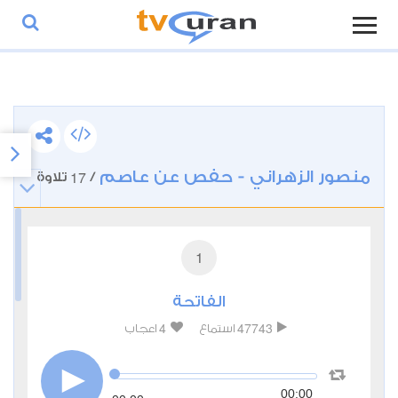
منصور الزهراني - حفص عن عاصم
17
/
تلاوة
1
الفاتحة
4
47743
استماع
اعجاب
00:00