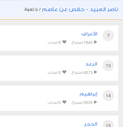
ناصر العبيد - حفص عن عاصم
9
/
تلاوة
الأعراف
7
0
7840
استماع
اعجاب
الرعد
13
0
4573
استماع
اعجاب
إبراهيم
14
0
3535
استماع
اعجاب
الحجر
15