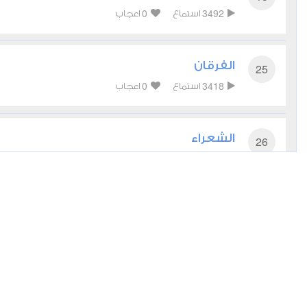
0
3492
استماع
اعجاب
الفرقان
25
0
3418
استماع
اعجاب
الشعراء
26
0
3443
استماع
اعجاب
النمل
27
0
4088
استماع
اعجاب
غافر
40
أعجبني
مشاركة
تحميل
أخرى